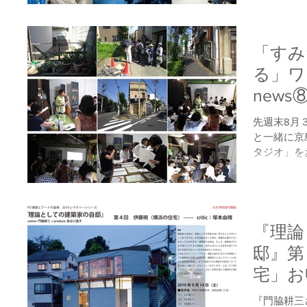
合います。
をいただき
暮らすか」..
「すみ
る」ワ
new
しまし
先週末8月
と一緒に京
タジオ」を
いました。
野良太さん
ーです。２
と。...
『理論
邸』第
宅」お
ました
『門脇耕三