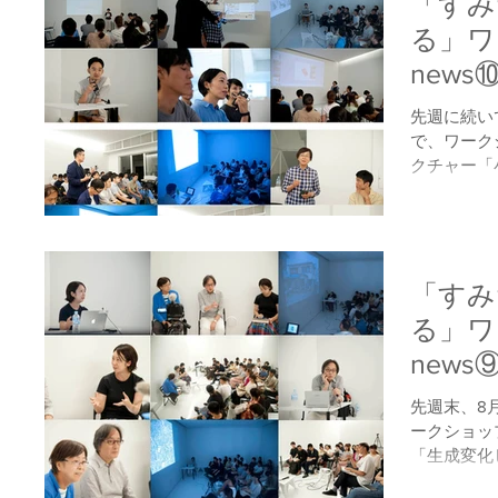
「すみ
る」ワ
news
ショッ
先週に続い
で、ワーク
クチャー「
クショップ
「馴染める
バランスを
いていく方法
「すみ
る」ワ
news
ショッ
先週末、8
ークショッ
「生成変化
回ワークシ