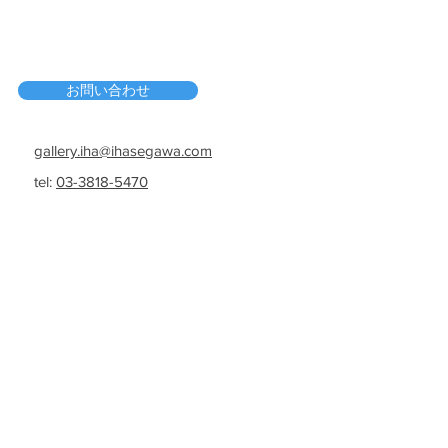
お問い合わせ
gallery.iha@ihasegawa.com
tel:
03-3818-5470