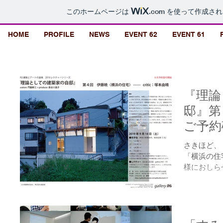
このホームページは
.com
を使って作成され
HOME
PROFILE
NEWS
EVENT 62
EVENT 61
『理論
邸』第
ご予約
た。
さきほど、
「横浜の住
様におしら
60数件の
時間帯の枠
皆様全員を
に連...