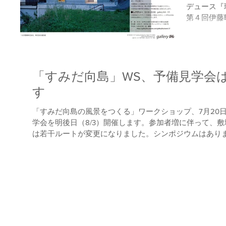
デュース『
第４回伊藤
ック：塚本
めました。
みを挟みま
24日（土...
「すみだ向島」WS、予備見学会は
す
「すみだ向島の風景をつくる」ワークショップ、7月20
学会を明後日（8/3）開催します。参加者増に伴って、
は若干ルートが変更になりました。シンポジウムはあり
参加、有料）も...