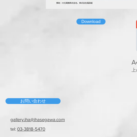
Download
A
上
お問い合わせ
gallery.iha@ihasegawa.com
tel:
03-3818-5470