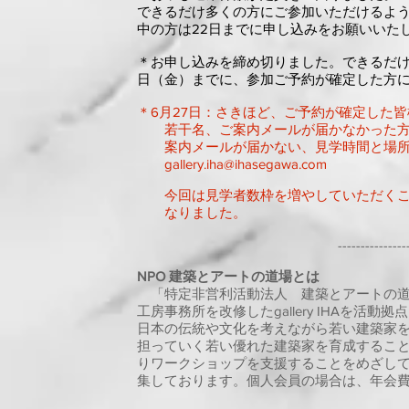
できるだけ多くの方にご参加いただけるよ
中の方は22日までに申し込みをお願いいた
＊お申し込みを締め切りました。​できるだ
日（金）までに、参加ご予約が確定した方
＊6月27日：さきほど、ご予約が確定した
若干名、ご案内メールが届かなかった方
案内メールが届かない、見学時間と場所
gallery.iha@ihasegawa.com
今回は見学者数枠を増やしていただくこ
なりました。
---------------
NPO 建築とアートの道場とは
「特定非営利活動法人 建築とアートの道
工房事務所を改修したgallery IHAを活
日本の伝統や文化を考えながら若い建築家
担っていく若い優れた建築家を育成するこ
りワークショップを支援することをめざし
集しております。個人会員の場合は、年会