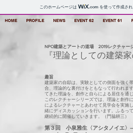
このホームページは
.com
を使って作成され
HOME
PROFILE
NEWS
EVENT 62
EVENT 61
NPO建築とアートの道場 2019レクチャー
『理論としての建築家
趣旨
建築家の自邸は、実験としての側面を強く
合、理論的な裏付けをともなって行われま
てきた理論を、創作と自らによる居住を通
このレクチャーシリーズでは、理論と創作
によるレクチャーとあわせて見学会を実施
緒にディスカッションを行います。ふるっ
継続的に開催していきます。（門脇耕三）
第３回 小泉雅生〈アシタノイエ〉--