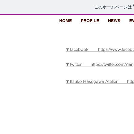
このホームページは
HOME
PROFILE
NEWS
E
▼ facebook https://www.faceboo
▼ twitter https://twitter.com/?lan
▼ Itsuko Hasegawa Atelier http