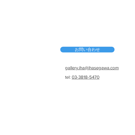
お問い合わせ
gallery.iha@ihasegawa.com
tel:
03-3818-5470