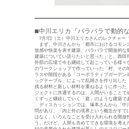
■中川エリカ『バラバラで動的
7月1日（土）中川エリカさんのレクチャー
まず、中川さんから「都市におけるコモンズ
放感や快楽を表す建築、バラバラで開放的な
建築についてい語りたいと思った」と。西田
外部の広場で今も継続して起こっている様々
のワークショップで作っていった「村、その
ラスや階段がある「コーポラティブガーデン
ッグテーブル」によって乱雑さを作り出した
残る材料と新しい材料を重ねるように作った
ジェクトに共通するのは、人間がいることで
くずっと継続していく「庭」のような建築で
ディスカッションでは、塚本さんから「中川
問があり、「内と外の境界という概念がすで
はなく、いろんなことを受け入れられる開放
う。だけど、人間も含めてできる環境を考え
紀の産業化された建築が暮らしのエコロジー