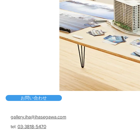
お問い合わせ
gallery.iha@ihasegawa.com
tel:
03-3818-5470