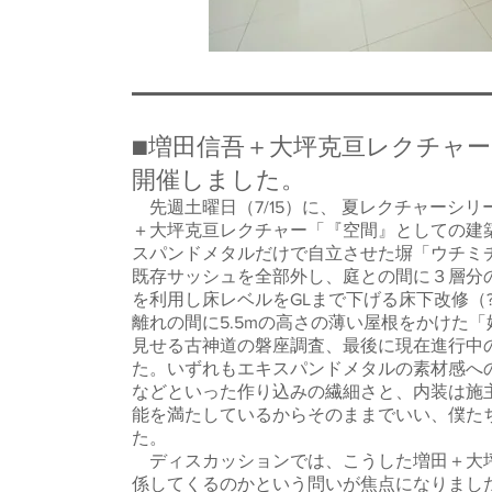
■増田信吾＋大坪克亘レクチャ
開催しました。
先週土曜日（7/15）に、 夏レクチャーシ
＋大坪克亘レクチャー「『空間』としての建
スパンドメタルだけで自立させた塀「ウチミ
既存サッシュを全部外し、庭との間に３層分
を利用し床レベルをGLまで下げる床下改修（?
離れの間に5.5mの高さの薄い屋根をかけた
見せる古神道の磐座調査、最後に現在進行中
た。いずれもエキスパンドメタルの素材感へ
などといった作り込みの繊細さと、内装は施
能を満たしているからそのままでいい、僕た
た。
ディスカッションでは、こうした増田＋大坪
係してくるのかという問いが焦点になりまし