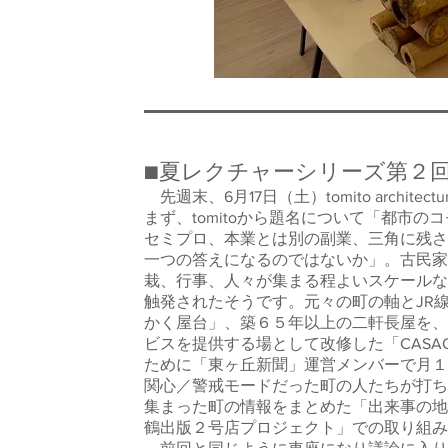
■夏レクチャーシリーズ第２回t
先週末、6月17日（土）tomito archi
まず、tomitoから題名について「都市
セミプロ、本業とは別の副業、三角に残さ
一つの答えになるのではないか」。古民家
栽、行事、人々が集まる程よいスケールな
触発されたそうです。元々の町の軸とJR
かく屋台」、築６５年以上の二軒長屋を、
ビスを提供する場として改修した「CAS
ために「東ヶ丘新聞」運営メンバーで月１
関心／警戒モードだった町の人たちが打ち
集まった町の情報をまとめた「出来事の地
鶴出版２号店プロジェクト」での取り組み