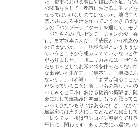
た。都市における貧困や福祉の不足、宇沢
の関係を通して、都市におけるコモンズを
なってはいけないのではないか、地域コミ
然と共にある生活を作っていくべきではな
ラの「バンブーシアター」を通して、モノ
能作さんのプレゼンテーションの後、会
行、まず塚本さんが、「成長という概念の
のではないか。」「地球環境というような
ていうところから組み立てていかないと生
がありました。中川エリカさんは「能作さ
たらホッとしてお米の袋を作ったみたいな
な出会いと生産力」（塚本）、「地域にあ
ないか。」（岩瀬）、「まずは知ることか
がやっていることは新しいもの新しいもの
ってみると日本における物質の循環は、随
会に対して建築家は本当はもっと戦ってこ
いってきたつもりではあるけれど、なかな
建築家には声を大にしてどんどん発言して
レクチャー後はワンコイン懇親会でリラッ
平日にも関わらず、多くの方にお運びいた