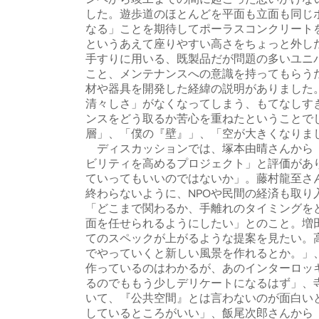
した。遊歩道のほとんどを平面も立面も同じ
なる」ことを期待してポーラスコンクリートを積
というあえて座りやすい高さをちょっと外し
手すりに用いる、既製品だが問題の多いユニ
こと、メンテナンスへの意識を持ってもらう
材や器具を開発した経緯の説明がありました
清々しさ」がなくなってしまう、もてなしす
ンスをどう取るか苦心を重ねたということで
層」、「僕の『壁』」、「空が大きくなりま
ディスカッションでは、塚本由晴さんから「
ビリティを高めるプロジェクト」と評価があ
ていってもいいのではないか」。藤村龍至さ
終わらないように、NPOや民間の経済も取
「どこまで関わるか、手離れのタイミングを
面を任せられるようにしたい」とのこと。増
てのスペックが上がるような提案を見たい。
でやっていくと新しい風景を作れるとか。」
作っているのはわかるが、あのインターロッ
るのでももう少しデリケートになるはず」、
いて、『公共空間』とは言わないのが面白い
しているところがいい」、飯尾次郎さんから