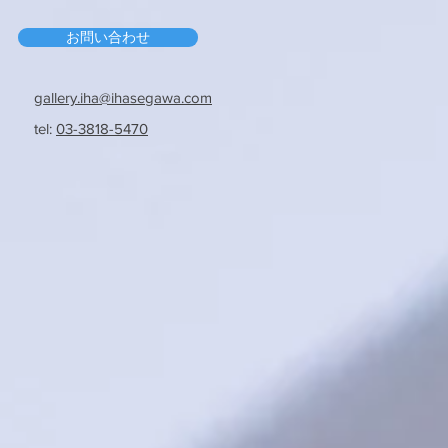
お問い合わせ
gallery.iha@ihasegawa.com
tel:
03-3818-5470