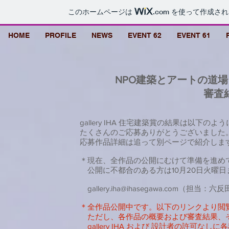
このホームページは
.com
を使って作成され
HOME
PROFILE
NEWS
EVENT 62
EVENT 61
NPO建築とアートの道場 「
審査
gallery IHA 住宅建築賞の結果は以下の
たくさんのご応募ありがとうございました
​応募作品詳細は追って別ページで紹介しま
＊現在、全作品の公開にむけて準備を進め
公開に不都合のある方は10月20日火曜日
gallery.iha@ihasegawa.com
（担当：六反
＊全作品公開中です。以下のリンクより閲
​ ただし、各作品の概要および審査結果
gallery IHA および 設計者の許可な