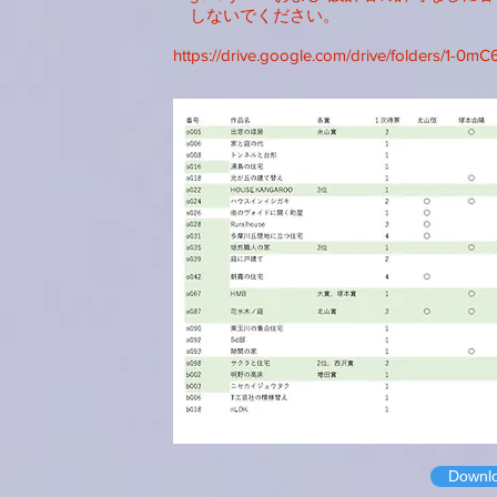
​ しないでください。
https://drive.google.com/drive/folders/1
Downl