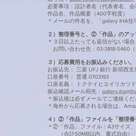
必要事項：設計者名（代表者名、会
作品名、作品概要（400字程度）
＊メールの件名を、「gallery IH
２）整理番号と、②「作品」のアッ
＊３日以上たっても返信がない場合
お問い合わせ先：03-3818-54
３）応募費用をお振込みください。
お振込先： 三菱 UFJ 銀行 新宿西支店(
口座番号： 普通 0703183
口座名義： トクテイヒエイリカツ
振込確認メール宛先：
gallery.iha@i
＊振込後は必ずメールでご連絡くだ
＊海外から応募される場合は、Amaz
４）②「作品」ファイルを「整理番
＊②「作品」ファイル：A3サイズ、
（合計50MB以内、書式自由）