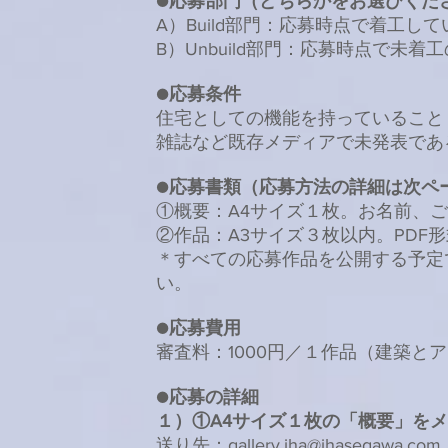
●応募部門（どちらかをお選びくだ
A）Build部門：応募時点で着工し
B）Unbuild部門：応募時点で未着
●応募条件
住宅としての機能を持っていること
雑誌など既存メディアで未発表であ
●応募書類（応募方法の詳細は次ペ
①概要：A4サイズ１枚。お名前、
②作品：A3サイズ３枚以内。PDF
＊すべての応募作品を公開する予定
い。
●応募費用
審査料：1000円／１作品（建築と
●応募の詳細
１）①A4サイズ１枚の「概要」を
送り先：
gallery.iha@ihasegawa.com